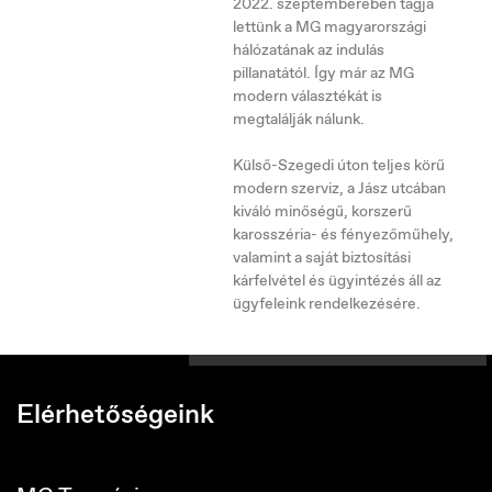
2022. szeptemberében tagja
lettünk a MG magyarországi
hálózatának az indulás
pillanatától. Így már az MG
modern választékát is
Belgique
megtalálják nálunk.
Français
Külső-Szegedi úton teljes körű
modern szerviz, a Jász utcában
kiváló minőségű, korszerű
karosszéria- és fényezőműhely,
valamint a saját biztosítási
kárfelvétel és ügyintézés áll az
ügyfeleink rendelkezésére.
Elérhetőségeink