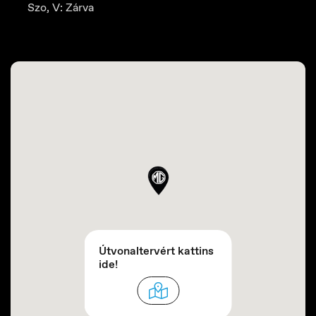
Szo, V: Zárva
Útvonaltervért kattins
ide!
Danmark
Dansk