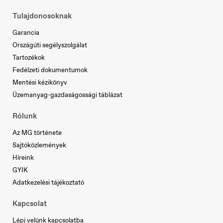
Tulajdonosoknak
Garancia
Országúti segélyszolgálat
Tartozékok
Fedélzeti dokumentumok
Mentési kézikönyv
Üzemanyag-gazdaságossági táblázat
Rólunk
Az MG története
Sajtóközlemények
Híreink
GYIK
Adatkezelési tájékoztató
Sverige
Kapcsolat
Svenska
Lépj velünk kapcsolatba