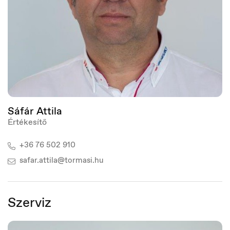
Hungary
Magyar
Sáfár Attila
Értékesítő
+36 76 502 910
safar.attila@tormasi.hu
Szerviz