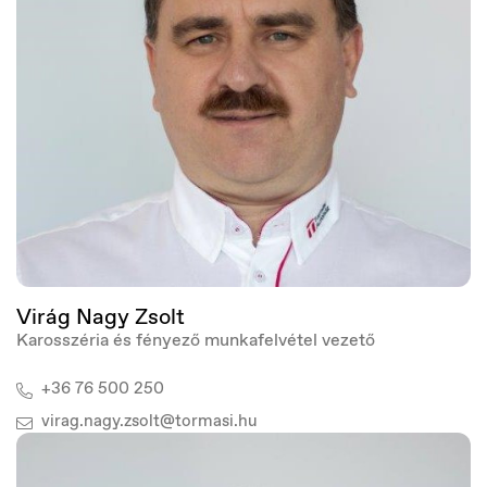
Macedonia
Македонски
Virág Nagy Zsolt
Karosszéria és fényező munkafelvétel vezető
+36 76 500 250
virag.nagy.zsolt@tormasi.hu