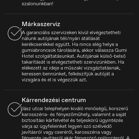
szalonunkban!
Márkaszerviz
A garanciális szervizeken kívül elvégeztetheti
nálunk autójának téli/nyári átállását
kerékcserékkel együtt. Ha nincs elég helye a
gumiabroncsok tárolására, akkor válassza Gumi
Hotel szolgáltatásunkat. Autójának külső-belső
takarítását is elvégeztetheti szervizünkben. Ha
elékezett az ideje a műszaki vizsgáztatásnak,
keressen bennünket, felkészítjük autóját a
vizsgára és el is végezzük azt.
Kárrendezési centrum
Jász utcai telephelyen kiváló minőségű, korszerű
karosszéria- és fényezőműhely, valamint a saját
biztosítási kárfelvétel és teljeskörű ügyintézés
várja az ügyfeleinket legyen szó szélvédő
javításról vagy cseréről, karosszéria vagy
Portugal
fényezés javításról akár fényszóró polírozásról. A