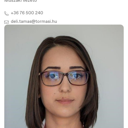
Műszaki vezető
+36 76 500 240
deli.tamas@tormasi.hu
Italia
Italiano