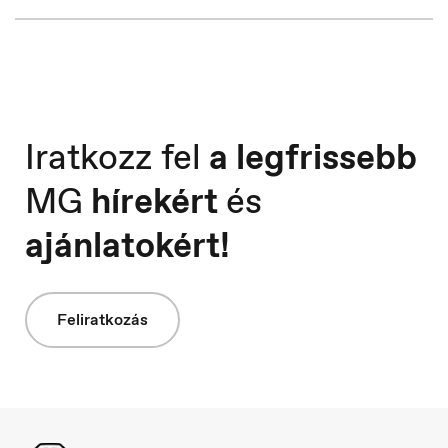
Iratkozz fel
a legfrissebb
MG
hírekért
és
Slovakia
Slovenčina
ajánlatokért!
Feliratkozás