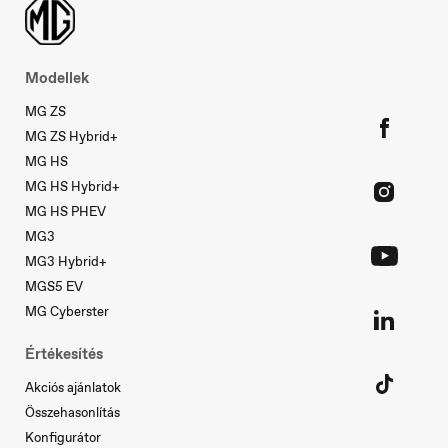
Modellek
MG ZS
MG ZS Hybrid+
MG HS
MG HS Hybrid+
MG HS PHEV
MG3
MG3 Hybrid+
MGS5 EV
Slovenia
MG Cyberster
Slovenščina
Értékesítés
Akciós ajánlatok
Összehasonlítás
Konfigurátor