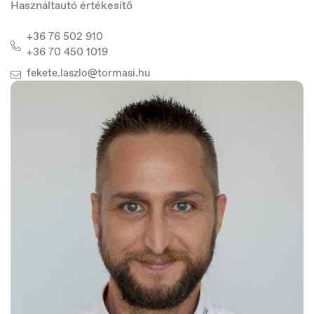
Használtautó értékesítő
+36 76 502 910
+36 70 450 1019
fekete.laszlo@tormasi.hu
France
Français