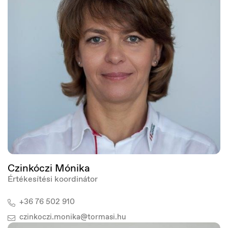
España
Español
Czinkóczi Mónika
Értékesítési koordinátor
+36 76 502 910
czinkoczi.monika@tormasi.hu