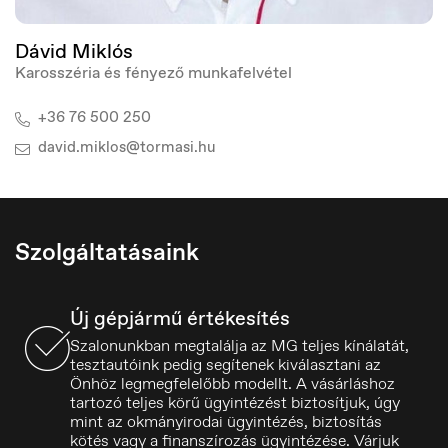
Dávid Miklós
Karosszéria és fényező munkafelvétel
+36 76 500 250
david.miklos@tormasi.hu
Szolgáltatásaink
Új gépjármű értékesítés
Österreich
Szalonunkban megtalálja az MG teljes kínálatát,
Deutsch
tesztautóink pedig segítenek kiválasztani az
Önhöz legmegfelelőbb modellt. A vásárláshoz
tartozó teljes körű ügyintézést biztosítjuk, úgy
mint az okmányirodai ügyintézés, biztosítás
kötés vagy a finanszírozás ügyintézése. Várjuk