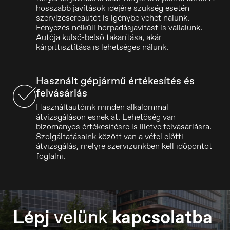
Português
hosszabb javítások idejére szükség esetén
szervizcsereautót is igénybe vehet nálunk.
Fényezés nélküli horpadásjavítást is vállalunk.
Autója külső-belső takarítása, akár
kárpittisztítása is lehetséges nálunk.
Használt gépjármű értékesítés és
felvásárlás
Használtautóink minden alkalommal
átvizsgáláson esnek át. Lehetőség van
bizományos értékesítésre is illetve felvásárlásra.
Szolgáltatásaink között van a vétel előtti
átvizsgálás, melyre szervizünkben kell időpontot
foglalni.
Lépj
velünk
kapcsolatba