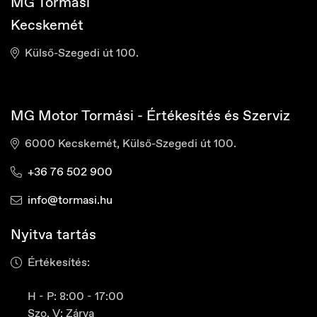
MG Tormási
Kecskemét
Külső-Szegedi út 100.
MG Motor Tormási - Értékesítés és Szerviz
6000 Kecskemét, Külső-Szegedi út 100.
Croatia
Hrvatski
+36 76 502 900
info@tormasi.hu
Nyitva tartás
Értékesítés:
H - P: 8:00 - 17:00
Szo, V: Zárva