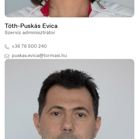
Tóth-Puskás Evica
Szerviz adminisztrátor
+36 76 500 240
puskas.evica@tormasi.hu
Luxembourg
Français