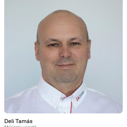
Ísland
Íslenska
Deli Tamás