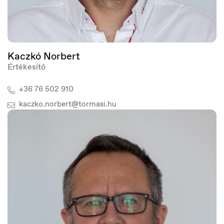
Kaczkó Norbert
Értékesítő
+36 76 502 910
kaczko.norbert@tormasi.hu