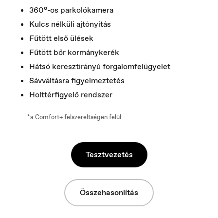
360°-os parkolókamera
Kulcs nélküli ajtónyitás
Fűtött első ülések
Fűtött bőr kormánykerék
Hátsó keresztirányú forgalomfelügyelet
Sávváltásra figyelmeztetés
Holttérfigyelő rendszer
*a Comfort+ felszereltségen felül
Norge
Norsk
Tesztvezetés
Összehasonlítás