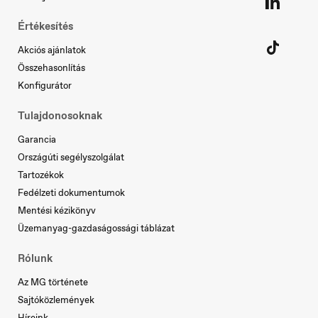
Értékesítés
Slovenia
Akciós ajánlatok
Slovenščina
Összehasonlítás
Konfigurátor
Tulajdonosoknak
Garancia
Országúti segélyszolgálat
Tartozékok
Fedélzeti dokumentumok
Mentési kézikönyv
Üzemanyag-gazdaságossági táblázat
Rólunk
Az MG története
Sajtóközlemények
Híreink