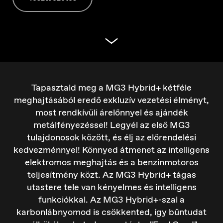
Belgique
Français
Tapasztald meg a MG3 Hybrid+ kétféle
meghajtásából eredő exkluzív vezetési élményt,
most rendkívüli árelőnnyel és ajándék
metálfényezéssel! Legyél az első MG3
tulajdonosok között, és élj az előrendelési
kedvezménnyel! Könnyed átmenet az intelligens
elektromos meghajtás és a benzinmotoros
teljesítmény közt. Az MG3 Hybrid+ tágas
utastere tele van kényelmes és intelligens
funkciókkal. Az MG3 Hybrid+-szal a
karbonlábnyomod is csökkented, így bűntudat