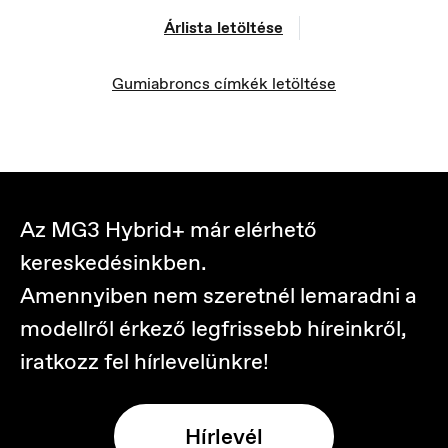
Árlista letöltése
Gumiabroncs címkék letöltése
Az MG3 Hybrid+ már elérhető
kereskedésinkben.
Amennyiben nem szeretnél lemaradni a
Österreich
modellről érkező legfrissebb híreinkről,
Deutsch
iratkozz fel hírlevelünkre!
Hírlevél