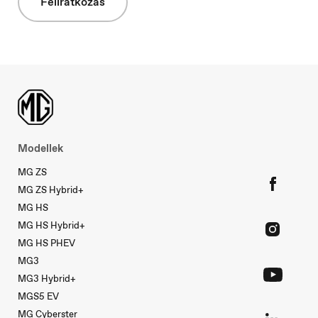
Feliratkozás
Slovakia
Slovenčina
Modellek
MG ZS
MG ZS Hybrid+
MG HS
MG HS Hybrid+
MG HS PHEV
MG3
MG3 Hybrid+
MGS5 EV
MG Cyberster