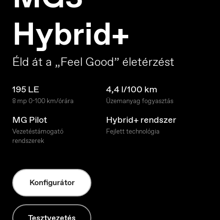
Hybrid+
Éld át a „Feel Good” életérzést
195 LE
4,4 l/100 km
8 mp 0-100 km/órára
Üzemanyag fogyasztás
MG Pilot
Hybrid+ rendszer
Vezetéstámogató
Fejlett technológia
rendszerek
Konfigurátor
Tesztvezetés