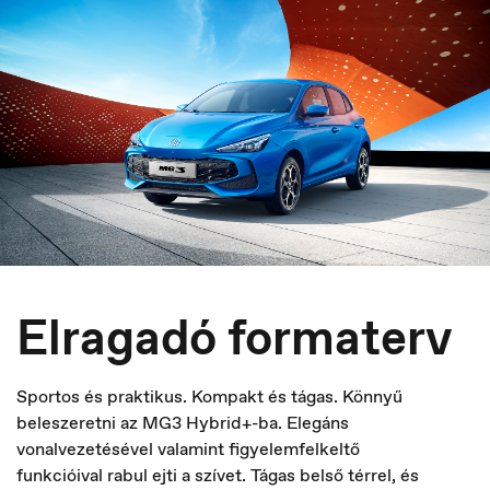
España
Español
Elragadó formaterv
Sportos és praktikus. Kompakt és tágas. Könnyű
beleszeretni az MG3 Hybrid+-ba. Elegáns
vonalvezetésével valamint figyelemfelkeltő
funkcióival rabul ejti a szívet. Tágas belső térrel, és