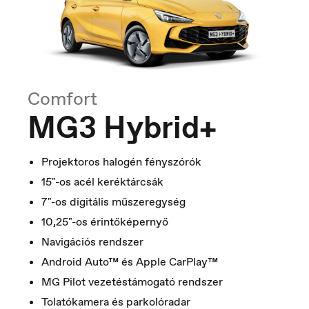
Italia
Italiano
Comfort
MG3 Hybrid+
Projektoros halogén fényszórók
15"-os acél keréktárcsák
7"-os digitális műszeregység
10,25"-os érintőképernyő
Navigációs rendszer
Android Auto™ és Apple CarPlay™
MG Pilot vezetéstámogató rendszer
Tolatókamera és parkolóradar