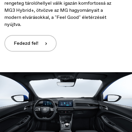
rengeteg tárolóhellyel válik igazán komfortossá az
MG3 Hybrid+, ötvözve az MG hagyományait a
modern elvárásokkal, a "Feel Good" életérzését
nyújtva.
Fedezd fel!
Europe
English