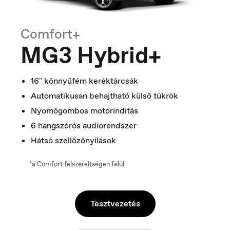
Comfort+
MG3 Hybrid+
16'' könnyűfém keréktárcsák
Macedonia
Automatikusan behajtható külső tükrök
Македонски
Nyomógombos motorindítás
6 hangszórós audiorendszer
Hátsó szellőzőnyílások
*a Comfort felszereltségen felül
Tesztvezetés