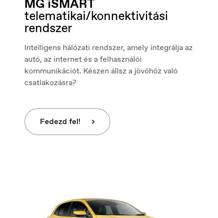
MG iSMART
Ísland
telematikai/konnektivitási
Íslenska
rendszer
Intelligens hálózati rendszer, amely integrálja az
autó, az internet és a felhasználói
kommunikációt. Készen állsz a jövőhöz való
csatlakozásra?
Fedezd fel!