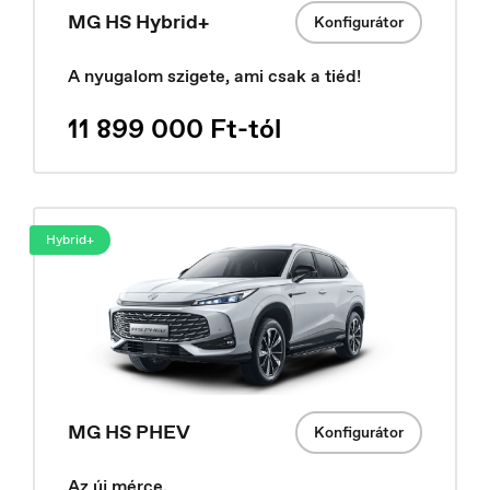
MG HS Hybrid+
Konfigurátor
A nyugalom szigete, ami csak a tiéd!
11 899 000 Ft-tól
Hybrid+
France
Français
MG HS PHEV
Konfigurátor
Az új mérce.