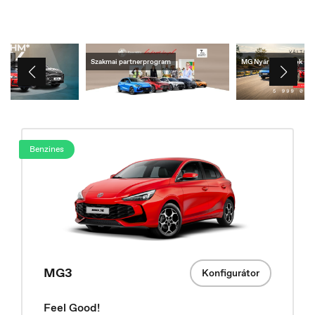
lek
Szakmai partnerprogram
MG Nyári ajánlatok
Benzines
Belgique
Français
MG3
Konfigurátor
Feel Good!