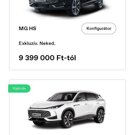
España
Español
MG HS
Konfigurátor
Exkluzív. Neked.
9 399 000 Ft-tól
Hybrid+
Europe
English