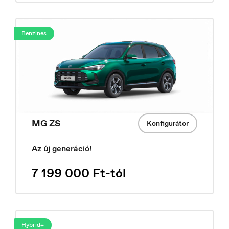
Benzines
MG ZS
Konfigurátor
Az új generáció!
Danmark
Dansk
7 199 000 Ft-tól
Hybrid+