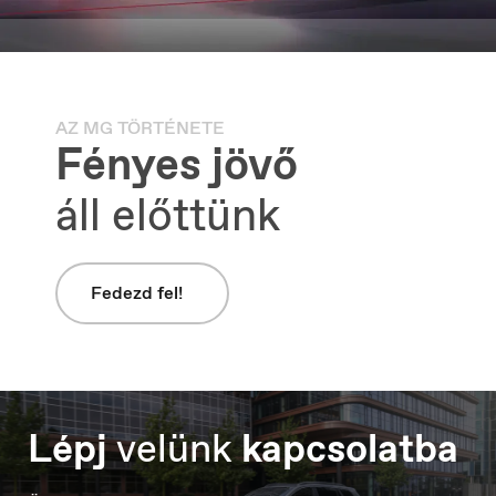
AZ MG TÖRTÉNETE
Macedonia
Fényes jövő
Македонски
áll előttünk
Fedezd fel!
Lépj
velünk
kapcsolatba