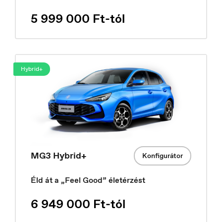
5 999 000 Ft-tól
Croatia
Hrvatski
Hybrid+
MG3 Hybrid+
Konfigurátor
Éld át a „Feel Good” életérzést
6 949 000 Ft-tól
Czech Republic
Čeština