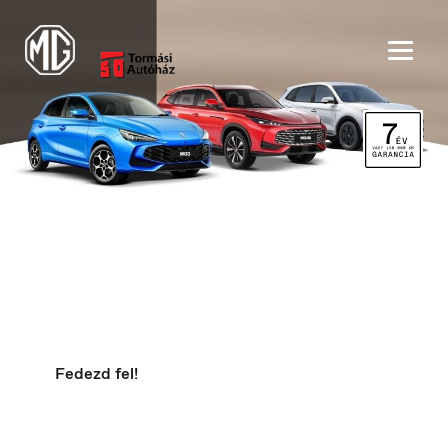
Szakmai partnerprogram
Speciális kedvezmények
meghatározott hivatások képviselői
számára
België
Nederlands
Fedezd fel!