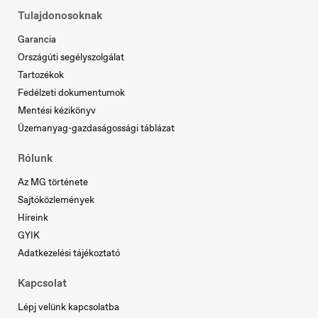
Tulajdonosoknak
Garancia
Országúti segélyszolgálat
Tartozékok
Fedélzeti dokumentumok
Mentési kézikönyv
Üzemanyag-gazdaságossági táblázat
Slovenia
Slovenščina
Rólunk
Az MG története
Sajtóközlemények
Híreink
GYIK
Adatkezelési tájékoztató
Kapcsolat
Lépj velünk kapcsolatba