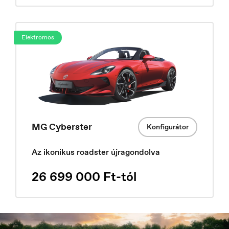
Ísland
Íslenska
Elektromos
MG Cyberster
Konfigurátor
Az ikonikus roadster újragondolva
26 699 000 Ft-tól
Italia
Italiano