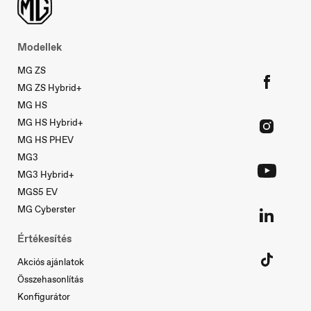
Modellek
MG ZS
MG ZS Hybrid+
MG HS
MG HS Hybrid+
MG HS PHEV
MG3
MG3 Hybrid+
MGS5 EV
Slovakia
MG Cyberster
Slovenčina
Értékesítés
Akciós ajánlatok
Összehasonlítás
Konfigurátor