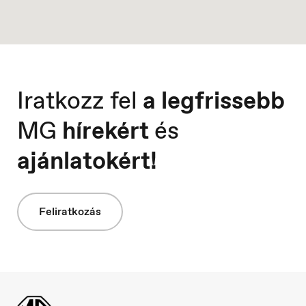
Portugal
Português
Iratkozz fel
a legfrissebb
MG
hírekért
és
ajánlatokért!
Feliratkozás
Serbia
Srpski