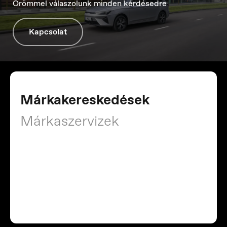
Nederland
Örömmel válaszolunk minden kérdésedre
Nederlands
Kapcsolat
Márkakereskedések
Márkaszervizek
Norge
Norsk