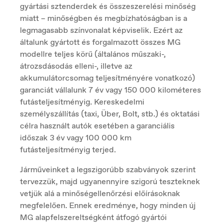
Croatia
gyártási sztenderdek és összeszerelési minőség
Hrvatski
miatt – minőségben és megbízhatóságban is a
legmagasabb színvonalat képviselik. Ezért az
általunk gyártott és forgalmazott összes MG
modellre teljes körű (általános műszaki-,
Czech Republic
átrozsdásodás elleni-, illetve az
Čeština
akkumulátorcsomag teljesítményére vonatkozó)
garanciát vállalunk 7 év vagy 150 000 kilométeres
futásteljesítményig. Kereskedelmi
személyszállítás (taxi, Über, Bolt, stb.) és oktatási
Danmark
Dansk
célra használt autók esetében a garanciális
időszak 3 év vagy 100 000 km
futásteljesítményig terjed.
Járműveinket a legszigorúbb szabványok szerint
Deutschland
Deutsch
tervezzük, majd ugyanennyire szigorú teszteknek
vetjük alá a minőségellenőrzési előírásoknak
megfelelően. Ennek eredménye, hogy minden új
MG alapfelszereltségként átfogó gyártói