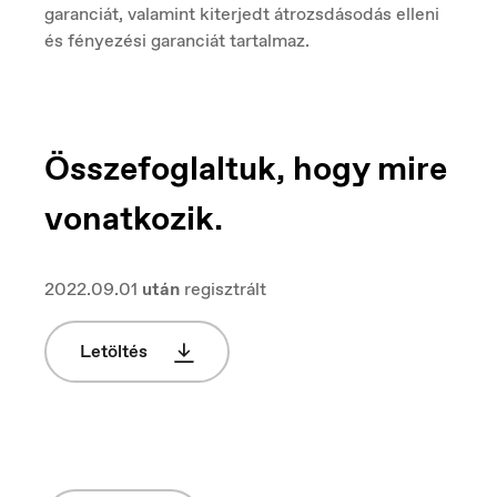
España
garanciát, valamint kiterjedt átrozsdásodás elleni
Español
és fényezési garanciát tartalmaz.
Europe
English
Összefoglaltuk, hogy mire
vonatkozik.
France
Français
2022.09.01
után
regisztrált
Letöltés
Hungary
Magyar