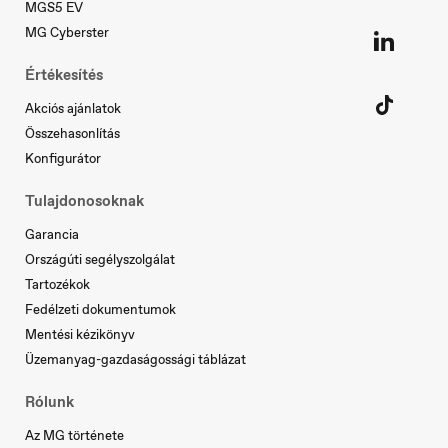
MGS5 EV
Nederland
Nederlands
MG Cyberster
Értékesítés
Akciós ajánlatok
Norge
Összehasonlítás
Norsk
Konfigurátor
Tulajdonosoknak
Österreich
Garancia
Deutsch
Országúti segélyszolgálat
Tartozékok
Fedélzeti dokumentumok
Mentési kézikönyv
Portugal
Üzemanyag-gazdaságossági táblázat
Português
Rólunk
Az MG története