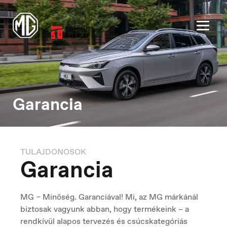
Garancia
België
Nederlands
TULAJDONOSOK
Garancia
Belgique
Français
MG – Minőség. Garanciával! Mi, az MG márkánál
biztosak vagyunk abban, hogy termékeink – a
rendkívül alapos tervezés és csúcskategóriás