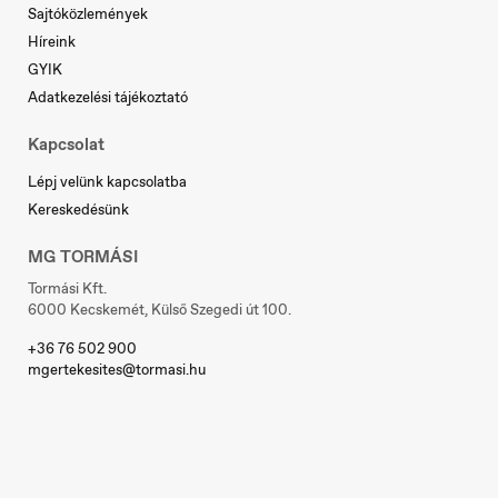
Serbia
Sajtóközlemények
Srpski
Híreink
GYIK
Adatkezelési tájékoztató
Slovakia
Kapcsolat
Slovenčina
Lépj velünk kapcsolatba
Kereskedésünk
MG TORMÁSI
Slovenia
Slovenščina
Tormási Kft.
6000 Kecskemét, Külső Szegedi út 100.
+36 76 502 900
mgertekesites@tormasi.hu
Sverige
Svenska