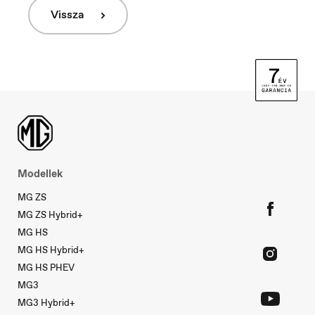
Ísland
Vissza
Íslenska
Italia
Italiano
Luxembourg
Modellek
Français
MG ZS
MG ZS Hybrid+
MG HS
Macedonia
MG HS Hybrid+
Македонски
MG HS PHEV
MG3
MG3 Hybrid+