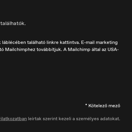
találhatók.
láblécében található linkre kattintva. E-mail marketing
ató Mailchimphez továbbítjuk. A Mailchimp által az USA-
Italia
Italiano
* Kötelező mező
ilatkozatban
leírtak szerint kezeli a személyes adatokat.