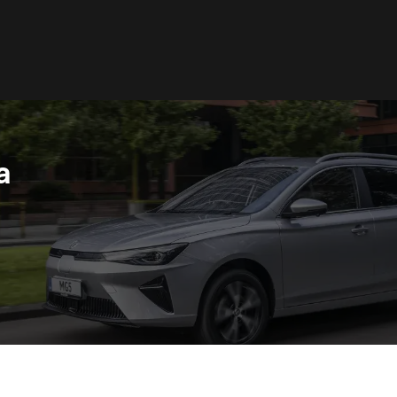
a
acedonia
Nederland
акедонски
Nederlands