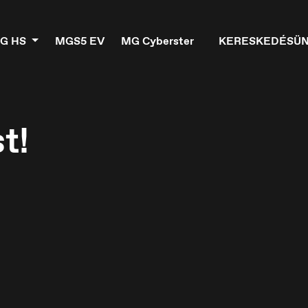
G HS
MGS5 EV
MG Cyberster
KERESKEDÉSÜ
t!
elgique
Croatia
ançais
Hrvatski