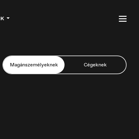
NK
Magánszemélyeknek
Cégeknek
Czech Republic
Čeština