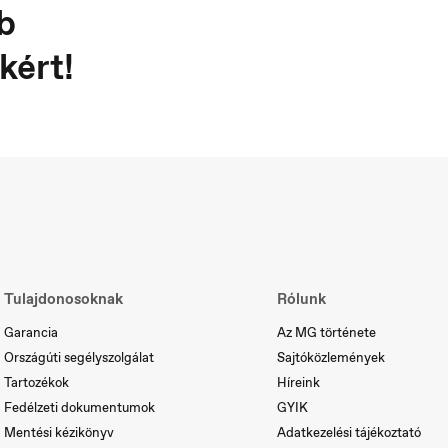
b
kért!
ortugal
Serbia
rtuguês
Srpski
Tulajdonosoknak
Rólunk
Garancia
Az MG története
Országúti segélyszolgálat
Sajtóközlemények
Tartozékok
Híreink
Fedélzeti dokumentumok
GYIK
Mentési kézikönyv
Adatkezelési tájékoztató