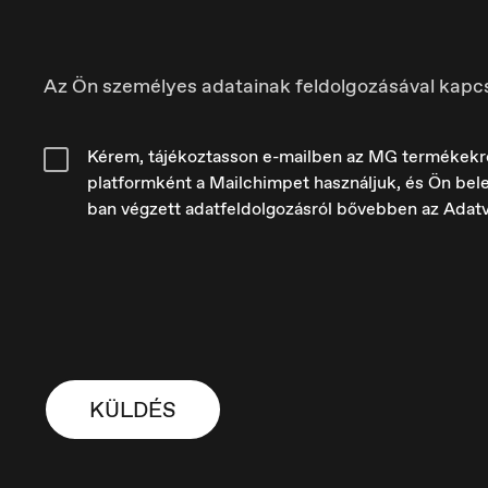
Az Ön személyes adatainak feldolgozásával kapc
Kérem, tájékoztasson e-mailben az MG termékekről é
platformként a Mailchimpet használjuk, és Ön bele
ban végzett adatfeldolgozásról bővebben az Adat
France
H
Français
M
KÜLDÉS