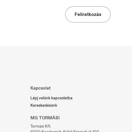
Feliratkozás
Slovakia
Slovenčina
Kapcsolat
Lépj velünk kapcsolatba
Kereskedésünk
MG TORMÁSI
Tormási Kft.
6000 Kecskemét, Külső Szegedi út 100.