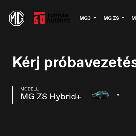
MG3
MG ZS
M
Kérj próbavezetés
MODELL
MG ZS Hybrid+
België
B
Nederlands
Fr