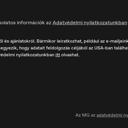
solatos információk az
Adatvédelmi nyilatkozatunkban
s ajánlatokról. Bármikor leiratkozhat, például az e-mailjeink 
egyezik, hogy adatait feldolgozás céljából az USA-ban találh
védelmi nyilatkozatunkban
itt
olvashat.
ungary
Ísland
agyar
Íslenska
Az MG az
adatvédelmi ny