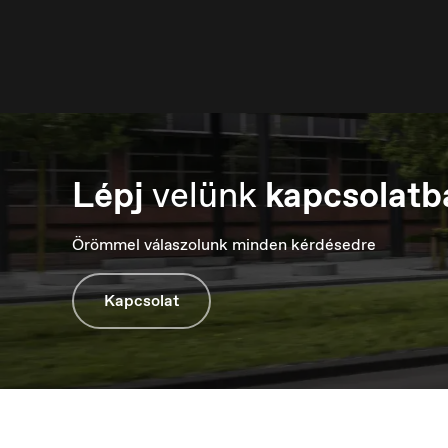
Lépj
velünk
kapcsolatb
Luxembourg
M
Français
М
Örömmel válaszolunk minden kérdésedre
Kapcsolat