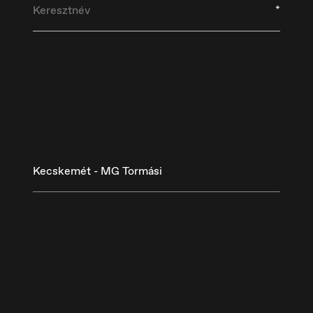
*
Kecskemét - MG Tormási
eutschland
España
utsch
Español