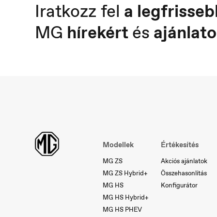
Iratkozz fel
a legfrisseb
MG
hírekért
és
ajánlato
Österreich
P
Deutsch
Po
Modellek
Értékesítés
MG ZS
Akciós ajánlatok
MG ZS Hybrid+
Összehasonlítás
MG HS
Konfigurátor
MG HS Hybrid+
MG HS PHEV