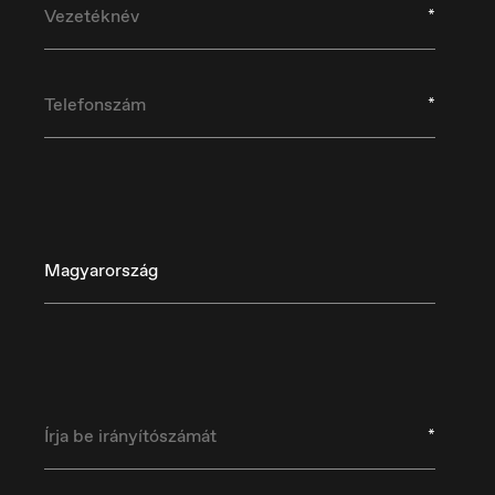
*
*
Magyarország
Danmark
D
Dansk
De
*