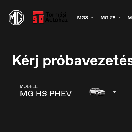
MG3
MG ZS
M
Kérj próbavezetés
MODELL
MG HS PHEV
België
B
Nederlands
Fr