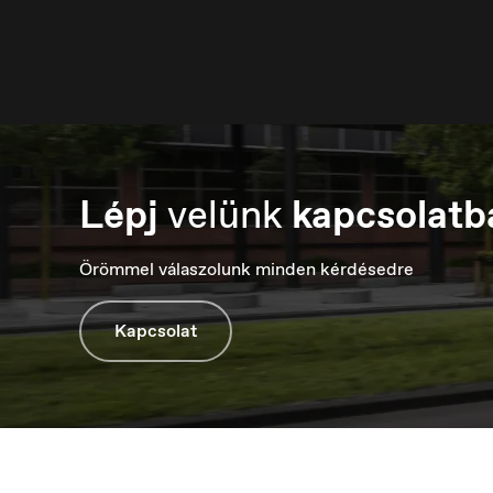
Lépj
velünk
kapcsolatb
Luxembourg
M
Français
М
Örömmel válaszolunk minden kérdésedre
Kapcsolat