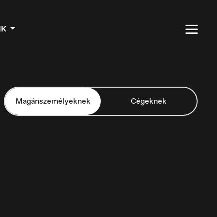
NK
Magánszemélyeknek
Cégeknek
Czech Republic
Čeština