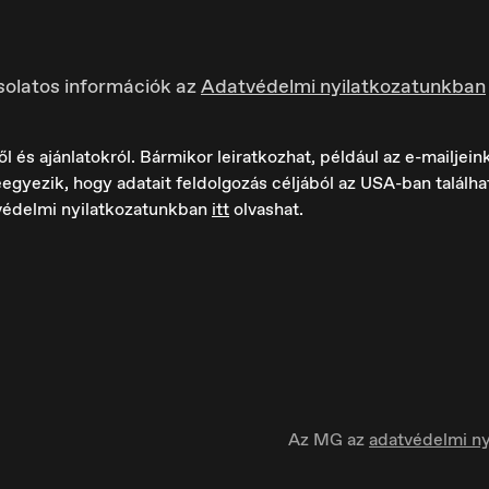
solatos információk az
Adatvédelmi nyilatkozatunkban
s ajánlatokról. Bármikor leiratkozhat, például az e-mailjeink 
egyezik, hogy adatait feldolgozás céljából az USA-ban találh
védelmi nyilatkozatunkban
itt
olvashat.
ungary
Ísland
agyar
Íslenska
Az MG az
adatvédelmi ny