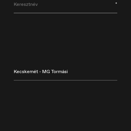
*
Kecskemét - MG Tormási
eutschland
España
utsch
Español