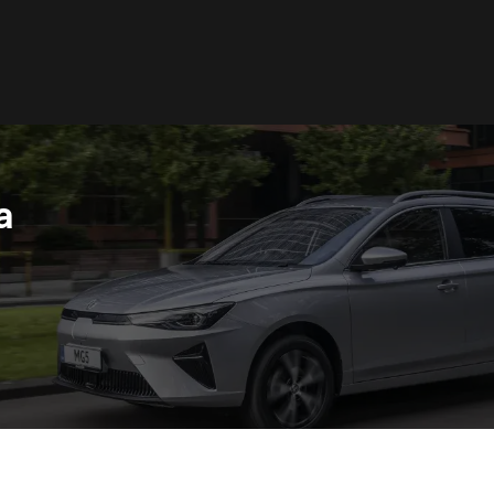
a
acedonia
Nederland
акедонски
Nederlands