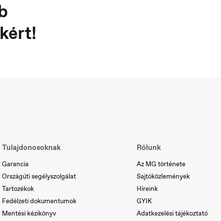
b
kért!
ortugal
Serbia
rtuguês
Srpski
Tulajdonosoknak
Rólunk
Garancia
Az MG története
Országúti segélyszolgálat
Sajtóközlemények
Tartozékok
Híreink
Fedélzeti dokumentumok
GYIK
Mentési kézikönyv
Adatkezelési tájékoztató