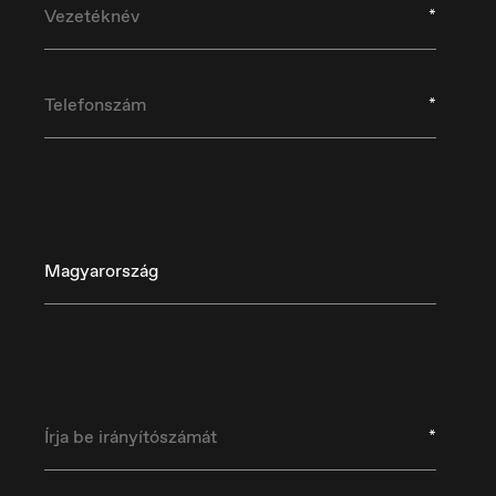
*
*
Magyarország
Danmark
D
Dansk
De
*