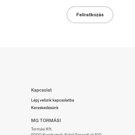
Feliratkozás
Slovakia
Slovenčina
Kapcsolat
Lépj velünk kapcsolatba
Kereskedésünk
MG TORMÁSI
Tormási Kft.
6000 Kecskemét, Külső Szegedi út 100.