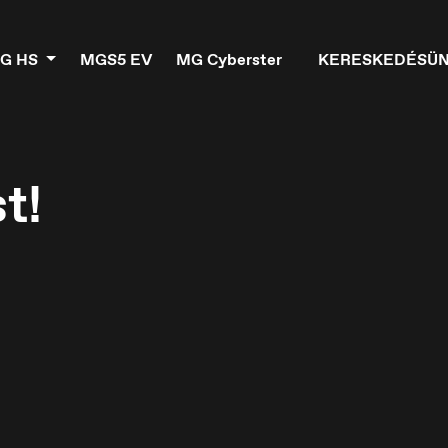
G HS
MGS5 EV
MG Cyberster
KERESKEDÉSÜ
t!
elgique
Croatia
ançais
Hrvatski