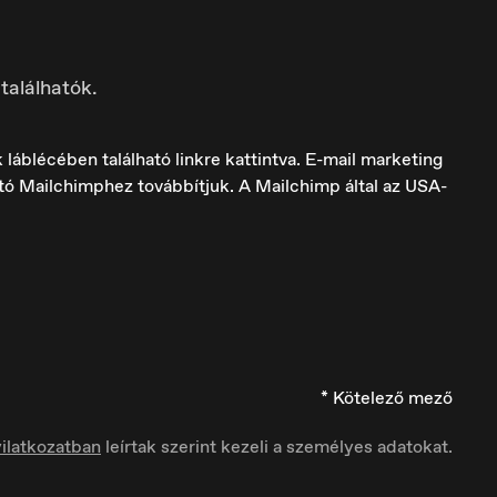
találhatók.
láblécében található linkre kattintva. E-mail marketing
ató Mailchimphez továbbítjuk. A Mailchimp által az USA-
Italia
Italiano
* Kötelező mező
ilatkozatban
leírtak szerint kezeli a személyes adatokat.