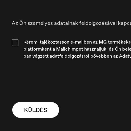
Az Ön személyes adatainak feldolgozásával kapc
Kérem, tájékoztasson e-mailben az MG termékekről é
platformként a Mailchimpet használjuk, és Ön bele
ban végzett adatfeldolgozásról bővebben az Adat
France
H
Français
M
KÜLDÉS