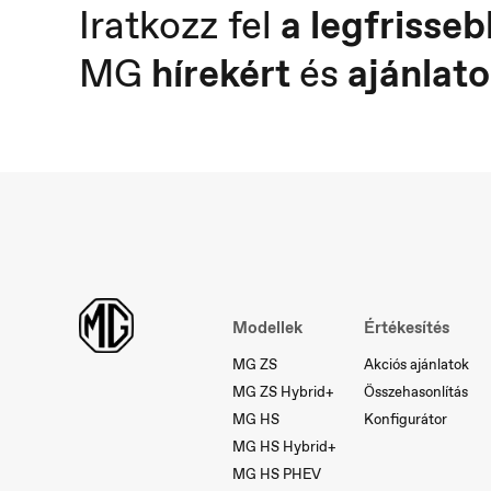
Iratkozz fel
a legfrisseb
MG
hírekért
és
ajánlato
Österreich
P
Deutsch
Po
Modellek
Értékesítés
MG ZS
Akciós ajánlatok
MG ZS Hybrid+
Összehasonlítás
MG HS
Konfigurátor
MG HS Hybrid+
MG HS PHEV