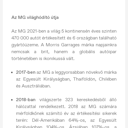
Az MG világhódító útja
Az MG 2021-ben a világ 5 kontinensén éves szinten
470 000 autót értékesített és 6 országban található
gyártóüzeme. A Morris Garrages márka napjainkra
nemcsak a brit, hanem a globális autóipar
történetében is ikonikussá vált.
2017-ben
az MG a leggyorsabban növekvő márka
az Egyesült Királyságban, Thaiföldön, Chilében
és Ausztráliában.
2018-ban
világszerte 323 kereskedésből álló
hálózattal rendelkezett. 2018 az MG számára
mérföldkőnek számító év az értékesítési sikerek
terén: Dél-Amerikában 64%-os, az Egyesült
Királyságban 104%-os, Ázsiában 107%-os, a