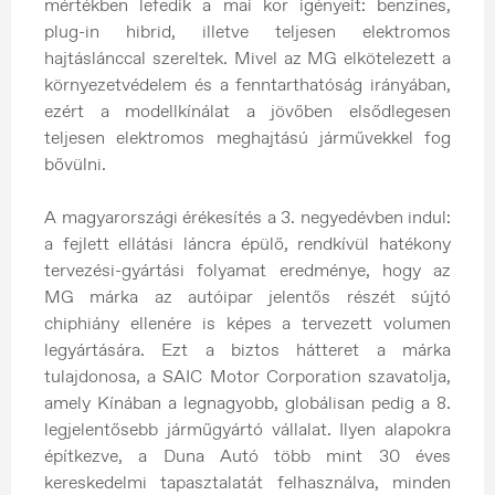
mértékben lefedik a mai kor igényeit: benzines,
plug-in hibrid, illetve teljesen elektromos
hajtáslánccal szereltek. Mivel az MG elkötelezett a
környezetvédelem és a fenntarthatóság irányában,
ezért a modellkínálat a jövőben elsődlegesen
teljesen elektromos meghajtású járművekkel fog
bővülni.
A magyarországi érékesítés a 3. negyedévben indul:
a fejlett ellátási láncra épülő, rendkívül hatékony
tervezési-gyártási folyamat eredménye, hogy az
MG márka az autóipar jelentős részét sújtó
chiphiány ellenére is képes a tervezett volumen
legyártására. Ezt a biztos hátteret a márka
tulajdonosa, a SAIC Motor Corporation szavatolja,
amely Kínában a legnagyobb, globálisan pedig a 8.
legjelentősebb járműgyártó vállalat. Ilyen alapokra
építkezve, a Duna Autó több mint 30 éves
kereskedelmi tapasztalatát felhasználva, minden