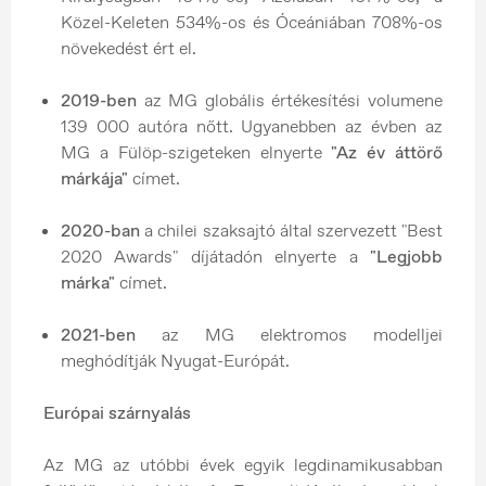
Közel-Keleten 534%-os és Óceániában 708%-os
növekedést ért el.
2019-ben
az MG globális értékesítési volumene
139 000 autóra nőtt. Ugyanebben az évben az
MG a Fülöp-szigeteken elnyerte
"Az év áttörő
márkája"
címet.
2020-ban
a chilei szaksajtó által szervezett "Best
2020 Awards" díjátadón elnyerte a
"Legjobb
márka"
címet.
2021-ben
az MG elektromos modelljei
meghódítják Nyugat-Európát.
Európai szárnyalás
Az MG az utóbbi évek egyik legdinamikusabban