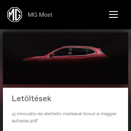
MG Most
Letöltések
uj-innovativ-es-elerheto-markaval-bovul-a-magyar-
autopiac.pdf