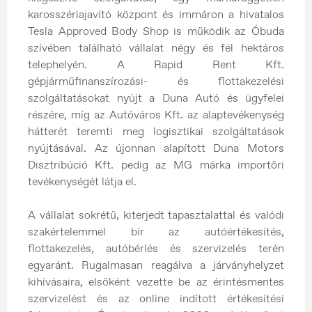
karosszériajavító központ és immáron a hivatalos
Tesla Approved Body Shop is működik az Óbuda
szívében található vállalat négy és fél hektáros
telephelyén. A Rapid Rent Kft.
gépjárműfinanszírozási- és flottakezelési
szolgáltatásokat nyújt a Duna Autó és ügyfelei
részére, míg az Autóváros Kft. az alaptevékenység
hátterét teremti meg logisztikai szolgáltatások
nyújtásával. Az újonnan alapított Duna Motors
Disztribúció Kft. pedig az MG márka importőri
tevékenységét látja el.
A vállalat sokrétű, kiterjedt tapasztalattal és valódi
szakértelemmel bír az autóértékesítés,
flottakezelés, autóbérlés és szervizelés terén
egyaránt. Rugalmasan reagálva a járványhelyzet
kihívásaira, elsőként vezette be az érintésmentes
szervizelést és az online indított értékesítési