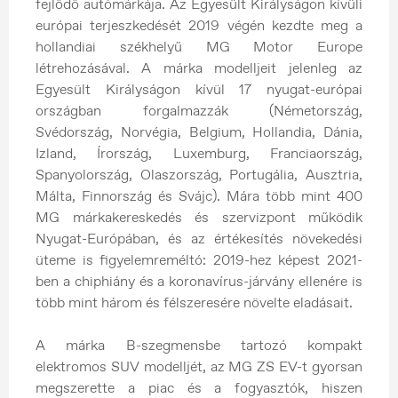
fejlődő autómárkája. Az Egyesült Királyságon kívüli
európai terjeszkedését 2019 végén kezdte meg a
hollandiai székhelyű MG Motor Europe
létrehozásával. A márka modelljeit jelenleg az
Egyesült Királyságon kívül 17 nyugat-európai
országban forgalmazzák (Németország,
Svédország, Norvégia, Belgium, Hollandia, Dánia,
Izland, Írország, Luxemburg, Franciaország,
Spanyolország, Olaszország, Portugália, Ausztria,
Málta, Finnország és Svájc). Mára több mint 400
MG márkakereskedés és szervizpont működik
Nyugat-Európában, és az értékesítés növekedési
üteme is figyelemreméltó: 2019-hez képest 2021-
ben a chiphiány és a koronavírus-járvány ellenére is
több mint három és félszeresére növelte eladásait.
A márka B-szegmensbe tartozó kompakt
elektromos SUV modelljét, az MG ZS EV-t gyorsan
megszerette a piac és a fogyasztók, hiszen