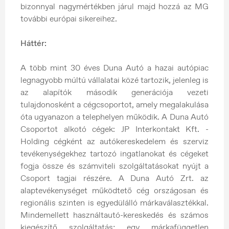
bizonnyal nagymértékben járul majd hozzá az MG
további európai sikereihez.
Háttér:
A több mint 30 éves Duna Autó a hazai autópiac
legnagyobb múltú vállalatai közé tartozik, jelenleg is
az alapítók második generációja vezeti
tulajdonosként a cégcsoportot, amely megalakulása
óta ugyanazon a telephelyen működik. A Duna Autó
Csoportot alkotó cégek: JP Interkontakt Kft. -
Holding cégként az autókereskedelem és szerviz
tevékenységekhez tartozó ingatlanokat és cégeket
fogja össze és számviteli szolgáltatásokat nyújt a
Csoport tagjai részére. A Duna Autó Zrt. az
alaptevékenységet működtető cég országosan és
regionális szinten is egyedülálló márkaválasztékkal.
Mindemellett használtautó-kereskedés és számos
kiegészítő szolgáltatás; egy márkafüggetlen