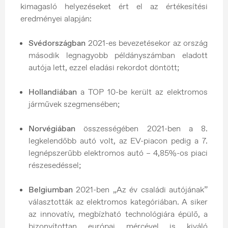
kimagasló helyezéseket ért el az értékesítési
eredményei alapján:
Svédországban
2021-es bevezetésekor az ország
második legnagyobb példányszámban eladott
autója lett, ezzel eladási rekordot döntött;
Hollandiában
a TOP 10-be került az elektromos
járművek szegmensében;
Norvégiában
összességében 2021-ben a 8.
legkelendőbb autó volt, az EV-piacon pedig a 7.
legnépszerűbb elektromos autó – 4,85%-os piaci
részesedéssel;
Belgiumban
2021-ben „Az év családi autójának”
választották az elektromos kategóriában. A siker
az innovatív, megbízható technológiára épülő, a
bizonyítottan európai mércével is kiváló