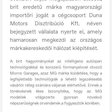
brit eredetű márka magyarországi
importőri jogát a cégcsoport Duna
Motors Disztribúció Kft. néven
bejegyzett vállalata nyerte el, amely
hamarosan megkezdi az országos
márkakereskedői hálózat kiépítését.
A brit hagyományokat az intelligens autóipari
technológiákkal és korszerű formanyelvvel ötvöző
Morris Garages, azaz MG márka küldetése, hogy a
legfejlettebb technológiák a lehető legszélesebb
vásárlói réteg számára váljanak elérhetővé. Ennek a
törekvésnek ékes bizonyítéka, hogy az MG
modellek világszerte gyorsan növekvő
népszerűségnek örvendenek a fogyasztók körében.