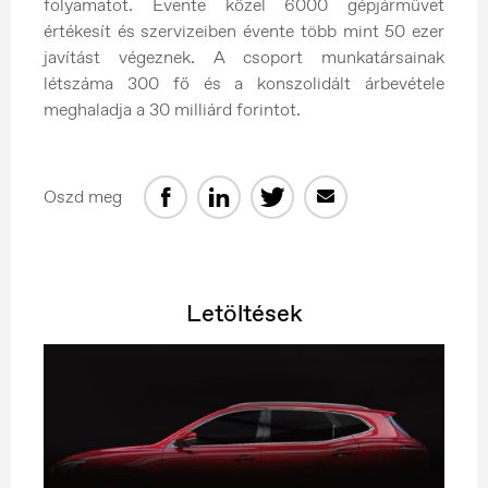
folyamatot. Évente közel 6000 gépjárművet
értékesít és szervizeiben évente több mint 50 ezer
javítást végeznek. A csoport munkatársainak
létszáma 300 fő és a konszolidált árbevétele
meghaladja a 30 milliárd forintot.
Oszd meg
Letöltések