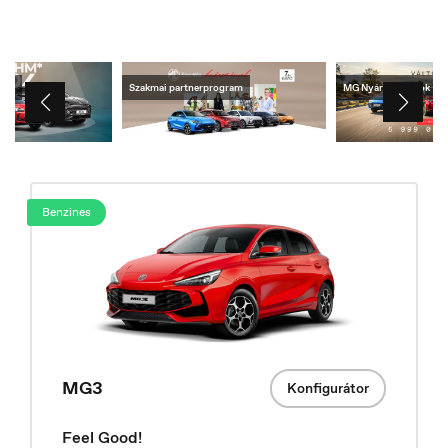
lek
Szakmai partnerprogram
MG Nyári ajánlatok
Benzines
Belgique
Français
MG3
Konfigurátor
Feel Good!