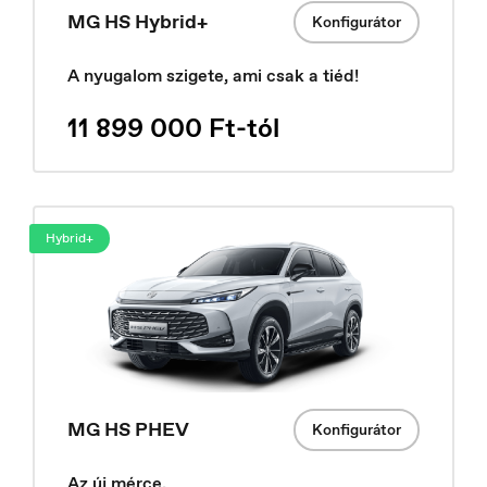
MG HS Hybrid+
Konfigurátor
A nyugalom szigete, ami csak a tiéd!
11 899 000 Ft-tól
Hybrid+
France
Français
MG HS PHEV
Konfigurátor
Az új mérce.