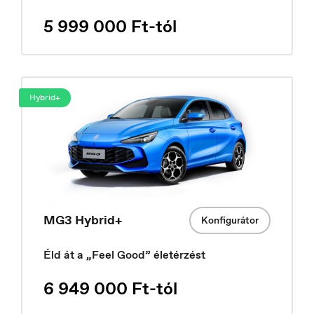
5 999 000 Ft-tól
Croatia
Hrvatski
Hybrid+
MG3 Hybrid+
Konfigurátor
Éld át a „Feel Good” életérzést
6 949 000 Ft-tól
Czech Republic
Čeština