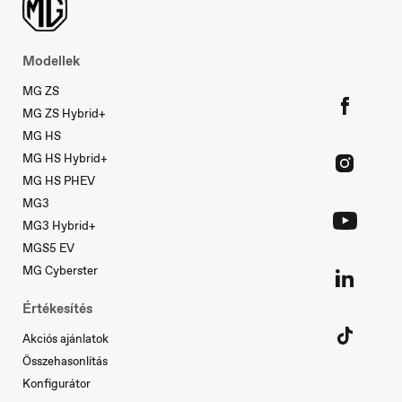
Modellek
MG ZS
MG ZS Hybrid+
MG HS
MG HS Hybrid+
MG HS PHEV
MG3
MG3 Hybrid+
MGS5 EV
Slovakia
MG Cyberster
Slovenčina
Értékesítés
Akciós ajánlatok
Összehasonlítás
Konfigurátor