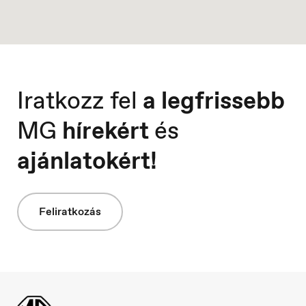
Portugal
Português
Iratkozz fel
a legfrissebb
MG
hírekért
és
ajánlatokért!
Feliratkozás
Serbia
Srpski