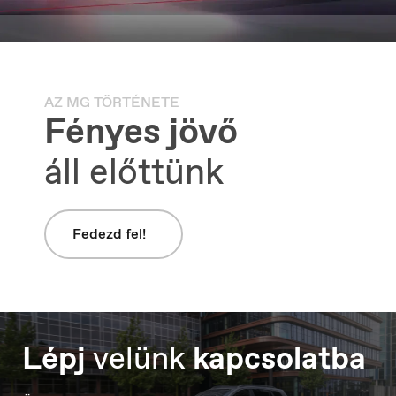
AZ MG TÖRTÉNETE
Macedonia
Fényes jövő
Македонски
áll előttünk
Fedezd fel!
Lépj
velünk
kapcsolatba