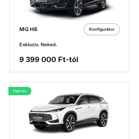
España
Español
MG HS
Konfigurátor
Exkluzív. Neked.
9 399 000 Ft-tól
Hybrid+
Europe
English