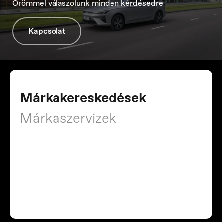
Nederland
Örömmel válaszolunk minden kérdésedre
Nederlands
Kapcsolat
Márkakereskedések
Márkaszervizek
Norge
Norsk