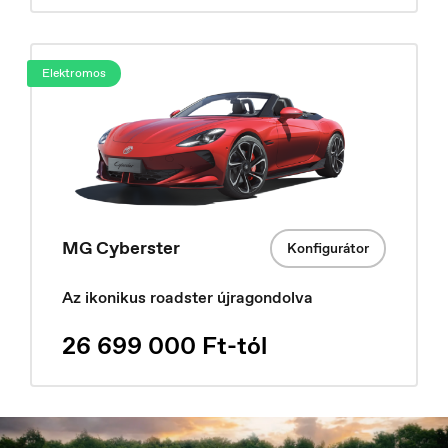
Ísland
Íslenska
Elektromos
MG Cyberster
Konfigurátor
Az ikonikus roadster újragondolva
26 699 000 Ft-tól
Italia
Italiano