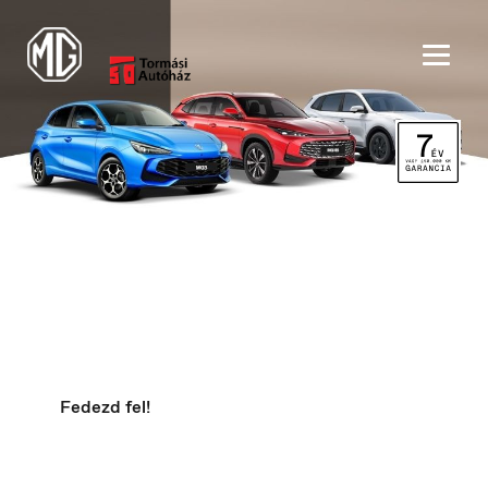
Szakmai partnerprogram
Speciális kedvezmények
meghatározott hivatások képviselői
számára
België
Nederlands
Fedezd fel!