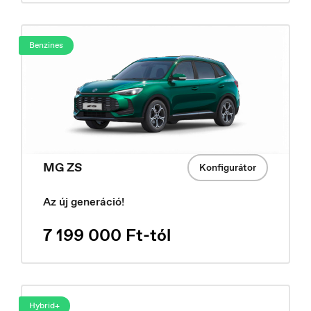
Benzines
MG ZS
Konfigurátor
Az új generáció!
Danmark
Dansk
7 199 000 Ft-tól
Hybrid+