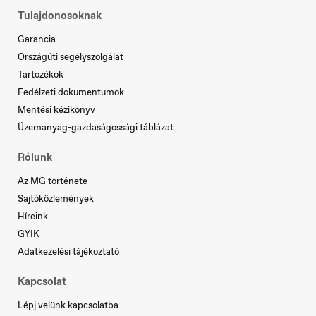
Tulajdonosoknak
Garancia
Országúti segélyszolgálat
Tartozékok
Fedélzeti dokumentumok
Mentési kézikönyv
Üzemanyag-gazdaságossági táblázat
Slovenia
Slovenščina
Rólunk
Az MG története
Sajtóközlemények
Híreink
GYIK
Adatkezelési tájékoztató
Kapcsolat
Lépj velünk kapcsolatba