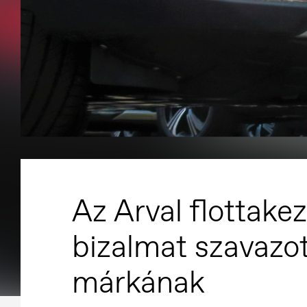
Az Arval flottake
bizalmat szavazo
márkának