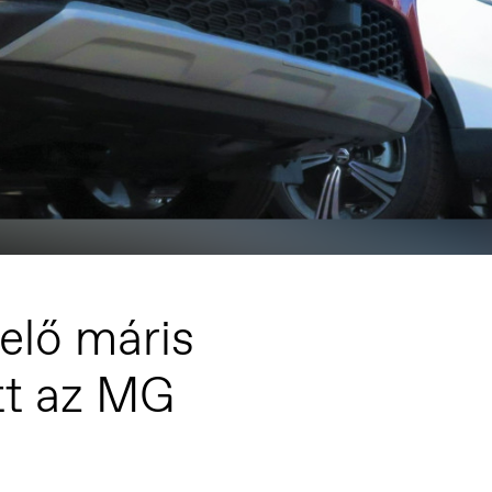
zelő máris
tt az MG