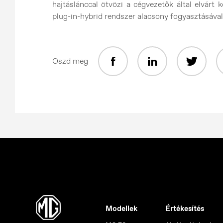
hajtáslánccal ötvözi a cégvezetők által elvárt
plug-in-hybrid rendszer alacsony fogyasztásáva
Oszd meg
Modellek
Értékesítés