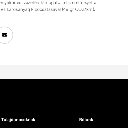
 kényelmi és vezetés támogató felszereltséget a
l és károsanyag kibocsátásával (49 gr CO2/km).
Tulajdonosoknak
Rólunk