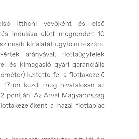
lső itthoni vevőként és első
ítés indulása előtt megrendelt 10
ínesíti kínálatát ügyfelei részére.
rték arányával, flottaügyfelek
el és kimagasló gyári garanciális
lométer) keltette fel a flottakezelő
 17-én kezdi meg hivatalosan az
22 pontján. Az Arval Magyarország
lottakezelőként a hazai flottapiac