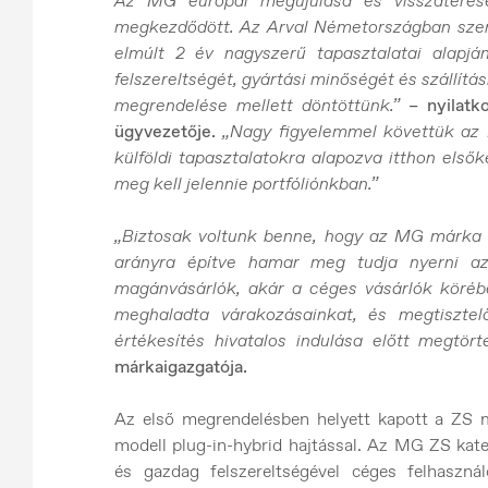
Az MG európai megújulása és visszatéré
megkezdődött. Az Arval Németországban szerz
elmúlt 2 év nagyszerű tapasztalatai alapjá
felszereltségét, gyártási minőségét és szállít
megrendelése mellett döntöttünk.”
– nyilatk
ügyvezetője.
„Nagy figyelemmel követtük az
külföldi tapasztalatokra alapozva itthon els
meg kell jelennie portfóliónkban.”
„Biztosak voltunk benne, hogy az MG márka 
arányra építve hamar meg tudja nyerni az
magánvásárlók, akár a céges vásárlók köréb
meghaladta várakozásainkat, és megtiszt
értékesítés hivatalos indulása előtt megtört
márkaigazgatója.
Az első megrendelésben helyett kapott a ZS mo
modell plug-in-hybrid hajtással. Az MG ZS kate
és gazdag felszereltségével céges felhaszn