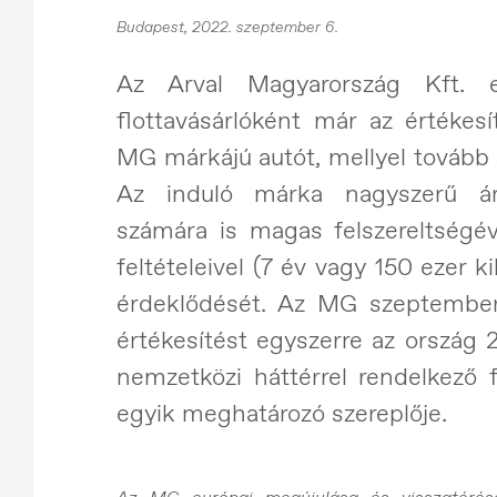
Budapest, 2022. szeptember 6.
Az Arval Magyarország Kft. e
flottavásárlóként már az értékes
MG márkájú autót, mellyel tovább sz
Az induló márka nagyszerű ár-é
számára is magas felszereltségév
feltételeivel (7 év vagy 150 ezer ki
érdeklődését. Az MG szeptember
értékesítést egyszerre az ország 
nemzetközi háttérrel rendelkező f
egyik meghatározó szereplője.