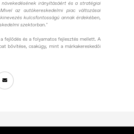
növekedésének irányításáért és a stratégiai
. Mivel az autókereskedelmi piac változásai
 kinevezés kulcsfontosságú annak érdekében,
skedelmi szektorban."
 fejlődés és a folyamatos fejlesztés mellett. A
sapat bővítése, csakúgy, mint a márkakereskedői