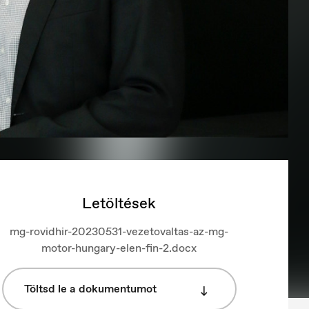
Letöltések
mg-rovidhir-20230531-vezetovaltas-az-mg-
motor-hungary-elen-fin-2.docx
Töltsd le a dokumentumot