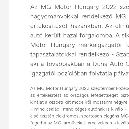
Az MG Motor Hungary 2022 sze
hagyományokkal rendelkező MG m
értékesítését hazánkban. Az elmú
autó került hazai forgalomba. A 
Motor Hungary márkaigazgatói fel
tapasztalatokkal rendelkező - Sza
aki a továbbiakban a Duna Autó Cé
igazgatói pozícióban folytatja pálya
Az MG Motor Hungary 2022 szeptember közepé
az értékesítést az országos lefedettséget biz
kínálat a kezdeti két modellről mostanra négyr
– mind családi, mind céges autónak is kiváló 
első tisztán elektromos, sportosan elegáns MG
fogadta az MG járműveket, amelyekben a kiváló