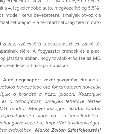
ddig értékesített közel 900 MG túlnyomó részét
li a 4. legkelendőbb autó, megközelítőleg 5,5%-
os modell kerül bevezetésre, amelyek ötvözik a
egfizethetőséget – a fenntarthatóság felé mutató
izedes, széleskörű tapasztalattal és szakértői
atának élére. A fogyasztói trendek és a piaci
fog játszani abban, hogy tovább erősítse az MG
 részesedését a hazai járműpiacon.
 Autó cégcsoport vezérigazgatója
elmondta:
vatalos bevezetése óta folyamatosan növeljük
ítjük a brandet a hazai piacon. Köszönjük
t és a támogatást, amelyek lehetővé tették
z MG márkát Magyarországon.
Szabó Csaba
 tapasztalataira alapozva -, a kereskedelem,
zehangolva vezeti az importőri tevékenységet,
tása érdekében.
Markó Zoltán üzletfejlesztési