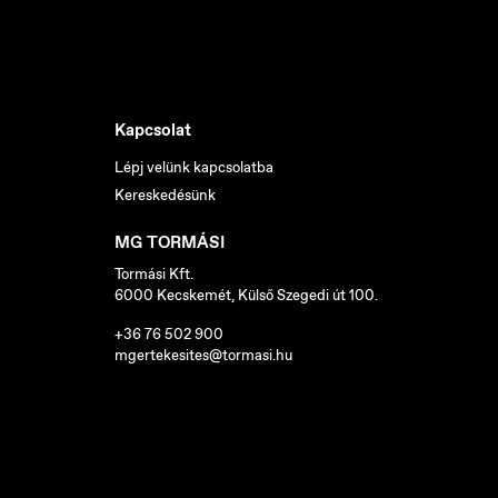
Kapcsolat
Lépj velünk kapcsolatba
Kereskedésünk
MG TORMÁSI
Tormási Kft.
6000 Kecskemét, Külső Szegedi út 100.
+36 76 502 900
mgertekesites@tormasi.hu