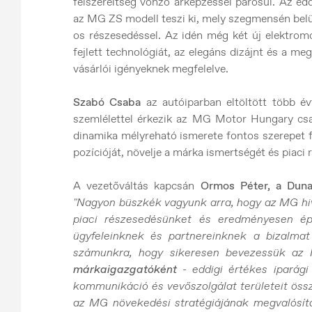
felszereltség vonzó árképzéssel párosul. Az e
az MG ZS modell teszi ki, mely szegmensén belü
os részesedéssel. Az idén még két új elektrom
fejlett technológiát, az elegáns dizájnt és a m
vásárlói igényeknek megfelelve.
Szabó Csaba
az autóiparban eltöltött több évt
szemlélettel érkezik az MG Motor Hungary csap
dinamika mélyreható ismerete fontos szerepet 
pozícióját, növelje a márka ismertségét és piaci
A vezetőváltás kapcsán
Ormos Péter, a Duna
"Nagyon büszkék vagyunk arra, hogy az MG hi
piaci részesedésünket és eredményesen ép
ügyfeleinknek és partnereinknek a bizalma
számunkra, hogy sikeresen bevezessük a
márkaigazgatóként
- eddigi értékes iparági
kommunikáció és vevőszolgálat területeit öss
az MG növekedési stratégiájának megvalósí