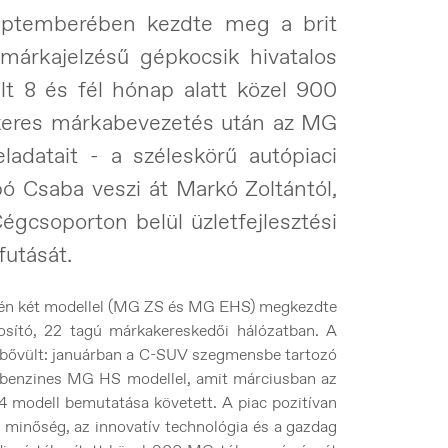
ptemberében kezdte meg a brit
árkajelzésű gépkocsik hivatalos
lt 8 és fél hónap alatt közel 900
sikeres márkabevezetés után az MG
adatait - a széleskörű autópiaci
bó Csaba veszi át Markó Zoltántól,
gcsoporton belül üzletfejlesztési
futását.
n két modellel (MG ZS és MG EHS) megkezdte
tosító, 22 tagú márkakereskedői hálózatban. A
e bővült: januárban a C-SUV szegmensbe tartozó
– benzines MG HS modellel, amit márciusban az
4 modell bemutatása követett. A piac pozitívan
 minőség, az innovatív technológia és a gazdag