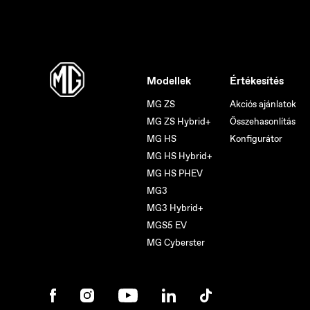
Modellek
Értékesítés
MG ZS
Akciós ajánlatok
MG ZS Hybrid+
Összehasonlítás
MG HS
Konfigurátor
MG HS Hybrid+
MG HS PHEV
MG3
MG3 Hybrid+
MGS5 EV
MG Cyberster