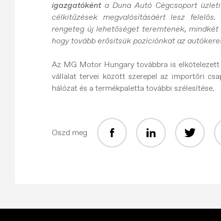
igazgatóként
a Duna Autó Cégcsoport üzleti 
célkitűzések megvalósításáért lesz felelős
rengeteg új lehetőséget teremtenek, mindkét
hogy tovább erősítsük pozíciónkat az autókere
Az MG Motor Hungary továbbra is elkötelezett a
vállalat tervei között szerepel az importőri c
hálózat és a termékpaletta további szélesítése.
Oszd meg