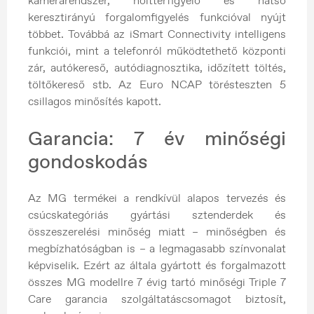
kamerarendszer, holttérfigyelő és hátsó
keresztirányú forgalomfigyelés funkcióval nyújt
többet. Továbbá az iSmart Connectivity intelligens
funkciói, mint a telefonról működtethető központi
zár, autókereső, autódiagnosztika, időzített töltés,
töltőkereső stb. Az Euro NCAP törésteszten 5
csillagos minősítés kapott.
Garancia: 7 év minőségi
gondoskodás
Az MG termékei a rendkívül alapos tervezés és
csúcskategóriás gyártási sztenderdek és
összeszerelési minőség miatt – minőségben és
megbízhatóságban is – a legmagasabb színvonalat
képviselik. Ezért az általa gyártott és forgalmazott
összes MG modellre 7 évig tartó minőségi Triple 7
Care garancia szolgáltatáscsomagot biztosít,