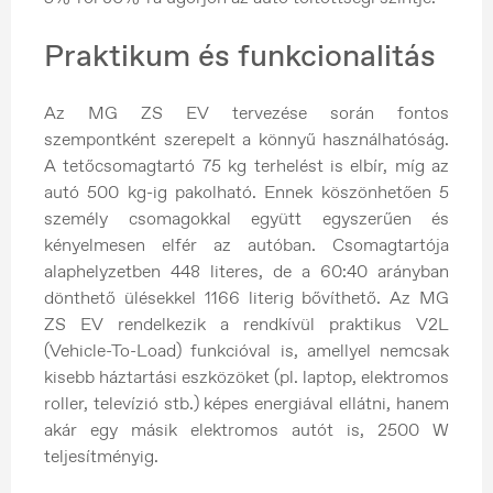
Praktikum és funkcionalitás
Az MG ZS EV tervezése során fontos
szempontként szerepelt a könnyű használhatóság.
A tetőcsomagtartó 75 kg terhelést is elbír, míg az
autó 500 kg-ig pakolható. Ennek köszönhetően 5
személy csomagokkal együtt egyszerűen és
kényelmesen elfér az autóban. Csomagtartója
alaphelyzetben 448 literes, de a 60:40 arányban
dönthető ülésekkel 1166 literig bővíthető. Az MG
ZS EV rendelkezik a rendkívül praktikus V2L
(Vehicle-To-Load) funkcióval is, amellyel nemcsak
kisebb háztartási eszközöket (pl. laptop, elektromos
roller, televízió stb.) képes energiával ellátni, hanem
akár egy másik elektromos autót is, 2500 W
teljesítményig.