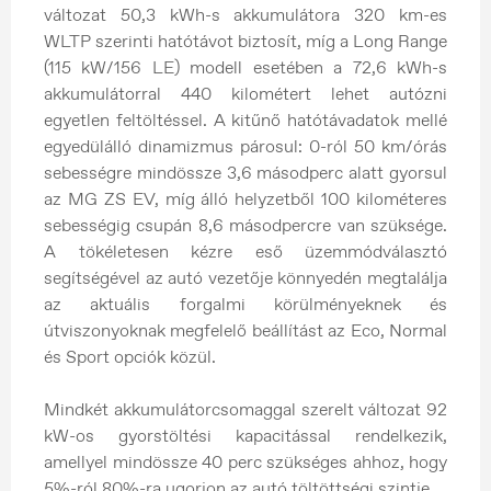
változat 50,3 kWh-s akkumulátora 320 km-es
WLTP szerinti hatótávot biztosít, míg a Long Range
(115 kW/156 LE) modell esetében a 72,6 kWh-s
akkumulátorral 440 kilométert lehet autózni
egyetlen feltöltéssel. A kitűnő hatótávadatok mellé
egyedülálló dinamizmus párosul: 0-ról 50 km/órás
sebességre mindössze 3,6 másodperc alatt gyorsul
az MG ZS EV, míg álló helyzetből 100 kilométeres
sebességig csupán 8,6 másodpercre van szüksége.
A tökéletesen kézre eső üzemmódválasztó
segítségével az autó vezetője könnyedén megtalálja
az aktuális forgalmi körülményeknek és
útviszonyoknak megfelelő beállítást az Eco, Normal
és Sport opciók közül.
Mindkét akkumulátorcsomaggal szerelt változat 92
kW-os gyorstöltési kapacitással rendelkezik,
amellyel mindössze 40 perc szükséges ahhoz, hogy
5%-ról 80%-ra ugorjon az autó töltöttségi szintje.