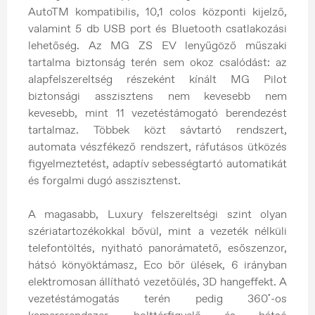
AutoTM kompatibilis, 10,1 colos központi kijelző,
valamint 5 db USB port és Bluetooth csatlakozási
lehetőség. Az MG ZS EV lenyűgöző műszaki
tartalma biztonság terén sem okoz csalódást: az
alapfelszereltség részeként kínált MG Pilot
biztonsági asszisztens nem kevesebb nem
kevesebb, mint 11 vezetéstámogató berendezést
tartalmaz. Többek közt sávtartó rendszert,
automata vészfékező rendszert, ráfutásos ütközés
figyelmeztetést, adaptív sebességtartó automatikát
és forgalmi dugó asszisztenst.
A magasabb, Luxury felszereltségi szint olyan
szériatartozékokkal bővül, mint a vezeték nélküli
telefontöltés, nyitható panorámatető, esőszenzor,
hátsó könyöktámasz, Eco bőr ülések, 6 irányban
elektromosan állítható vezetőülés, 3D hangeffekt. A
vezetéstámogatás terén pedig 360˚-os