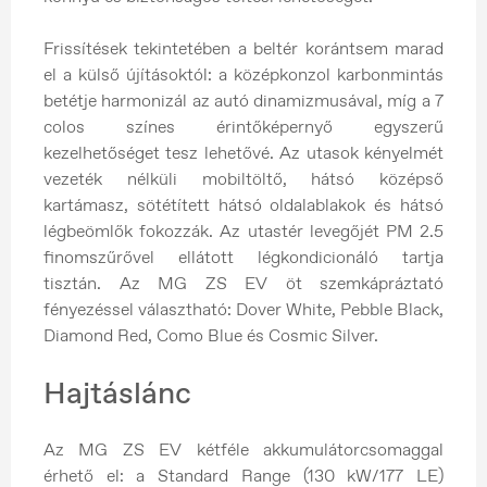
Frissítések tekintetében a beltér korántsem marad
el a külső újításoktól: a középkonzol karbonmintás
betétje harmonizál az autó dinamizmusával, míg a 7
colos színes érintőképernyő egyszerű
kezelhetőséget tesz lehetővé. Az utasok kényelmét
vezeték nélküli mobiltöltő, hátsó középső
kartámasz, sötétített hátsó oldalablakok és hátsó
légbeömlők fokozzák. Az utastér levegőjét PM 2.5
finomszűrővel ellátott légkondicionáló tartja
tisztán. Az MG ZS EV öt szemkápráztató
fényezéssel választható: Dover White, Pebble Black,
Diamond Red, Como Blue és Cosmic Silver.
Hajtáslánc
Az MG ZS EV kétféle akkumulátorcsomaggal
érhető el: a Standard Range (130 kW/177 LE)