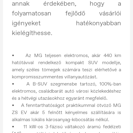
annak érdekében, hogy a
folyamatosan fejlődő vásárlói
igényeket hatékonyabban
kielégíthesse.
• Az MG teljesen elektromos, akár 440 km
hatótávval rendelkező kompakt SUV modellje,
amely széles tömegek számára teszi elérhetővé a
kompromisszummentes villanyautózást.
• A B-SUV szegmensbe tartozó, 100%-ban
elektromos, családbarát autó városi közlekedéshez
és a hétvégi utazásokhoz egyaránt megfelelő.
• A fenntarthatóságot praktikummal ötvöző MG
ZS EV akár 5 felnőtt kényelmes szállítására is
alkalmas lokális károsanyag-kibocsátás nélkül.
• 11 kW-os 3-fázisú váltakozó áramú fedélzeti