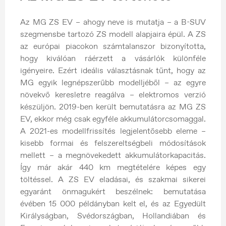
Az MG ZS EV – ahogy neve is mutatja – a B-SUV
szegmensbe tartozó ZS modell alapjaira épül. A ZS
az európai piacokon számtalanszor bizonyította,
hogy kiválóan ráérzett a vásárlók különféle
igényeire. Ezért ideális választásnak tűnt, hogy az
MG egyik legnépszerűbb modelljéből – az egyre
növekvő keresletre reagálva – elektromos verzió
készüljön. 2019-ben került bemutatásra az MG ZS
EV, ekkor még csak egyféle akkumulátorcsomaggal.
A 2021-es modellfrissítés legjelentősebb eleme –
kisebb formai és felszereltségbeli módosítások
mellett – a megnövekedett akkumulátorkapacitás.
Így már akár 440 km megtételére képes egy
töltéssel. A ZS EV eladásai, és szakmai sikerei
egyaránt önmagukért beszélnek: bemutatása
évében 15 000 példányban kelt el, és az Egyedült
Királyságban, Svédországban, Hollandiában és