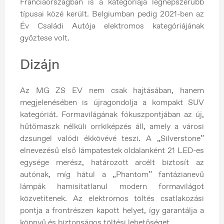
Franciaországban is a kategóriája legnépszerűbb
típusai közé került. Belgiumban pedig 2021-ben az
Év Családi Autója elektromos kategóriájának
győztese volt.
Dizájn
Az MG ZS EV nem csak hajtásában, hanem
megjelenésében is újragondolja a kompakt SUV
kategóriát. Formavilágának fókuszpontjában az új,
hűtőmaszk nélküli orrkiképzés áll, amely a városi
dzsungel valódi ékkövévé teszi. A „Silverstone”
elnevezésű első lámpatestek oldalanként 21 LED-es
egysége merész, határozott arcélt biztosít az
autónak, míg hátul a „Phantom” fantázianevű
lámpák hamisítatlanul modern formavilágot
közvetítenek. Az elektromos töltés csatlakozási
pontja a frontrészen kapott helyet, így garantálja a
könnyű és biztonságos töltési lehetőséget.