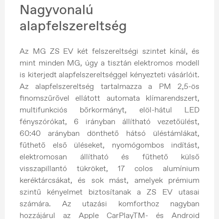
Nagyvonalú
alapfelszereltség
Az MG ZS EV két felszereltségi szintet kínál, és
mint minden MG, úgy a tisztán elektromos modell
is kiterjedt alapfelszereltséggel kényezteti vásárlóit.
Az alapfelszereltség tartalmazza a PM 2,5-ös
finomszűrővel ellátott automata klímarendszert,
multifunkciós bőrkormányt, elöl-hátul LED
fényszórókat, 6 irányban állítható vezetőülést,
60:40 arányban dönthető hátsó üléstámlákat,
fűthető első üléseket, nyomógombos indítást,
elektromosan állítható és fűthető külső
visszapillantó tükröket, 17 colos alumínium
keréktárcsákat, és sok mást, amelyek prémium
szintű kényelmet biztosítanak a ZS EV utasai
számára. Az utazási komforthoz nagyban
hozzájárul az Apple CarPlayTM- és Android