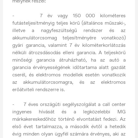
melynek részei:
- 7 év vagy 150 000 kilométeres
futásteljesítményig teljes körű (általános műszaki-,
illetve a nagyfeszültségű rendszer és az
akkumulátorcsomag teljesítményére vonatkozó)
gyári garancia, valamint 7 év kilométerkorlátozás
nélküli átrozsdásodás elleni garancia. A teljeskörű
minőségi garancia átruházható, ha az autó a
garancia érvényességének időtartama alatt gazdát
cserél, és elektromos modellek esetén vonatkozik
az akkumulátorcsomagra, és az elektromos
erőátviteli rendszerre is.
- 7 éves országúti segélyszolgálat a call center
ingyenes hívását és a legközelebbi MG
márkakereskedőhöz történő elvontatást fedezi. Az
első évet tartalmazza, a második évtől a hetedik
évig minden olyan ügyfél számára érvényes, aki az