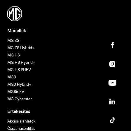
Modellek
MG ZS
MG ZS Hybrid+
MG HS
MG HS Hybrid+
MG HS PHEV
MG3
MG3 Hybrid+
MGS5 EV
MG Cyberster
Értékesítés
Akciós ajánlatok
Összehasonlítás