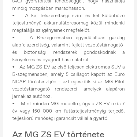
(AC) gyorstöltési lehetőséggel, hogy használója
mindig mozgásban maradhasson.
• A két felszereltségi szint és két különböző
teljesítményű akkumulátorcsomag közül mindenki
megtalálja az igényeinek megfelelőt.
• A B-szegmensben egyedülállóan gazdag
alapfelszereltség, valamint fejlett vezetéstámogató-
és biztonsági rendszerek gondoskodnak a
kényelmes és nyugodt használatról.
• Az MG ZS EV az első teljesen elektromos SUV a
B-szegmensben, amely 5 csillagot kapott az Euro
NCAP töréstesztjén – ezt egészítik ki az MG Pilot
vezetéstámogató rendszerei, amelyek alapáron
járnak az autóhoz.
• Mint minden MG-modellre, úgy a ZS EV-re is 7
év vagy 150 000 km futásteljesítményig terjedő,
teljeskörű minőségi garanciát vállal a gyártó.
Az MG ZS EV története