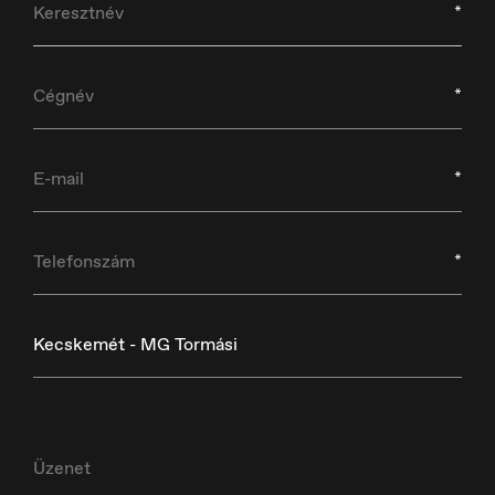
*
*
Croatia
Hrvatski
*
*
Czech Republic
Čeština
Kecskemét - MG Tormási
Danmark
Dansk