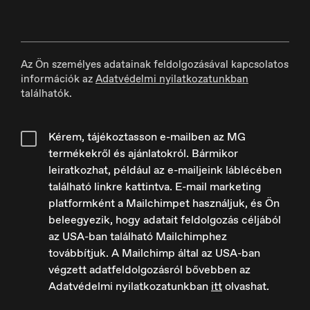
Az Ön személyes adatainak feldolgozásával kapcsolatos
Deutschland
információk az
Adatvédelmi nyilatkozatunkban
Deutsch
találhatók.
Kérem, tájékoztasson e-mailben az MG
termékekről és ajánlatokról. Bármikor
leiratkozhat, például az e-mailjeink láblécében
España
található linkre kattintva. E-mail marketing
Español
platformként a Mailchimpet használjuk, és Ön
beleegyezik, hogy adatait feldolgozás céljából
az USA-ban található Mailchimphez
továbbítjuk. A Mailchimp által az USA-ban
végzett adatfeldolgozásról bővebben az
Europe
Adatvédelmi nyilatkozatunkban
itt
olvashat.
English