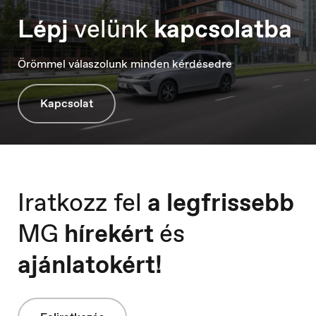
Lépj
velünk
kapcsolatba
Örömmel válaszolunk minden kérdésedre
Italia
Italiano
Kapcsolat
Luxembourg
Iratkozz fel
a legfrissebb
Français
MG
hírekért
és
ajánlatokért!
Macedonia
Македонски