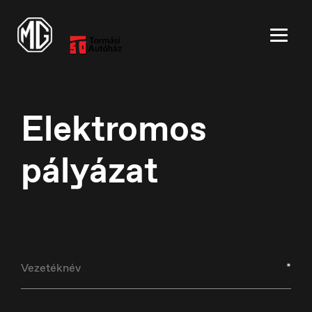
Elektromos
pályázat
België
Nederlands
*
Belgique
Français