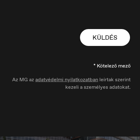
France
KÜLDÉS
Français
* Kötelező mező
Az MG az
adatvédelmi nyilatkozatban
leírtak szerint
Hungary
kezeli a személyes adatokat.
Magyar
Ísland
Íslenska