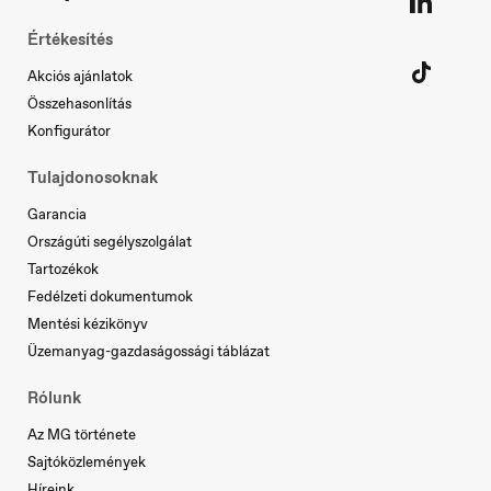
Deutsch
Értékesítés
Akciós ajánlatok
Összehasonlítás
Konfigurátor
Portugal
Português
Tulajdonosoknak
Garancia
Országúti segélyszolgálat
Tartozékok
Fedélzeti dokumentumok
Serbia
Mentési kézikönyv
Srpski
Üzemanyag-gazdaságossági táblázat
Rólunk
Az MG története
Sajtóközlemények
Slovakia
Híreink