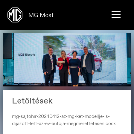
MG Most
Letöltések
mg-sajtohir-20240412-az-mg-ket-modellje-is-
dijazott-lett-az-ev-autoja-megmerettetesen.docx