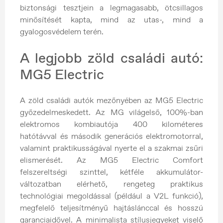
biztonsági tesztjein a legmagasabb, ötcsillagos
minősítését kapta, mind az utas-, mind a
gyalogosvédelem terén.
A legjobb zöld családi autó:
MG5 Electric
A zöld családi autók mezőnyében az MG5 Electric
győzedelmeskedett. Az MG világelső, 100%-ban
elektromos kombiautója 400 kilométeres
hatótávval és második generációs elektromotorral,
valamint praktikusságával nyerte el a szakmai zsűri
elismerését. Az MG5 Electric Comfort
felszereltségi szinttel, kétféle akkumulátor-
változatban elérhető, rengeteg praktikus
technológiai megoldással (például a V2L funkció),
megfelelő teljesítményű hajtáslánccal és hosszú
garanciaidővel. A minimalista stílusjegyeket viselő