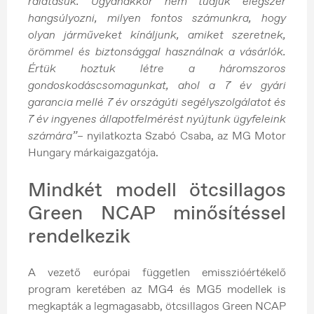
rálátásuk. Ugyanakkor nem tudjuk elégszer
hangsúlyozni, milyen fontos számunkra, hogy
olyan járműveket kínáljunk, amiket szeretnek,
örömmel és biztonsággal használnak a vásárlók.
Értük hoztuk létre a háromszoros
gondoskodáscsomagunkat, ahol a 7 év gyári
garancia mellé 7 év országúti segélyszolgálatot és
7 év ingyenes állapotfelmérést nyújtunk ügyfeleink
számára”
– nyilatkozta Szabó Csaba, az MG Motor
Hungary márkaigazgatója.
Mindkét modell ötcsillagos
Green NCAP minősítéssel
rendelkezik
A vezető európai független emisszióértékelő
program keretében az MG4 és MG5 modellek is
megkapták a legmagasabb, ötcsillagos Green NCAP