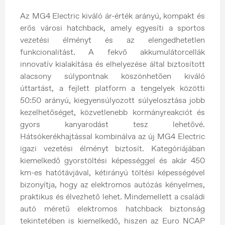
Az MG4 Electric kiváló ár-érték arányú, kompakt és
erős városi hatchback, amely egyesíti a sportos
vezetési élményt és az elengedhetetlen
funkcionalitást. A fekvő akkumulátorcellák
innovatív kialakítása és elhelyezése által biztosított
alacsony súlypontnak köszönhetően kiváló
úttartást, a fejlett platform a tengelyek közötti
50:50 arányú, kiegyensúlyozott súlyelosztása jobb
kezelhetőséget, közvetlenebb kormányreakciót és
gyors kanyarodást tesz lehetővé.
Hátsókerékhajtással kombinálva az új MG4 Electric
igazi vezetési élményt biztosít. Kategóriájában
kiemelkedő gyorstöltési képességgel és akár 450
km-es hatótávjával, kétirányú töltési képességével
bizonyítja, hogy az elektromos autózás kényelmes,
praktikus és élvezhető lehet. Mindemellett a családi
autó méretű elektromos hatchback biztonság
tekintetében is kiemelkedő, hiszen az Euro NCAP