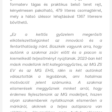
formaterv tágas és praktikus belső teret rejt,
kényelmesen pakolható, 479 literes csomagtérrel,
mely a hátsó üléssor lehajtásával 1367 literesre
bővíthető.
„
Ez a kettős győzelem megerősíti
elkötelezettségünket az innováció és a
fentarthatóság iránt. Büszkék vagyunk arra, hogy
autóink a szakmai zsűri előtt és a piacon is
kiemelkedő teljesítményt nyújtanak. 2023-ban két
másik modellünk lett kategóriagyőztes, az MG ZS
EV és az MG EHS, idén is két autónkat
választották a legjobbnak, ami hatalmas
motivációt jelent számunka. A szakmai
elismerések meggyőznek minket arról, hogy
érdemes fejlesztenünk az MG modelljeit, hiszen
olyan szakemberek nyilatkoznak elismerően a
márkáról, akiknek a teljes autópiacra van