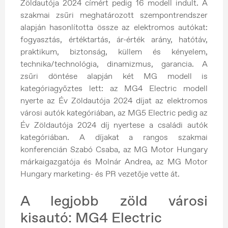
Zöldautója 2024 címért pedig 16 modell indult. A
szakmai zsűri meghatározott szempontrendszer
alapján hasonlította össze az elektromos autókat:
fogyasztás, értéktartás, ár-érték arány, hatótáv,
praktikum, biztonság, küllem és kényelem,
technika/technológia, dinamizmus, garancia. A
zsűri döntése alapján két MG modell is
kategóriagyőztes lett: az MG4 Electric modell
nyerte az Év Zöldautója 2024 díjat az elektromos
városi autók kategóriában, az MG5 Electric pedig az
Év Zöldautója 2024 díj nyertese a családi autók
kategóriában. A díjakat a rangos szakmai
konferencián Szabó Csaba, az MG Motor Hungary
márkaigazgatója és Molnár Andrea, az MG Motor
Hungary marketing- és PR vezetője vette át.
A legjobb zöld városi
kisautó: MG4 Electric