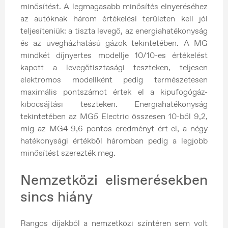
minősítést. A legmagasabb minősítés elnyeréséhez
az autóknak három értékelési területen kell jól
teljesíteniük: a tiszta levegő, az energiahatékonyság
és az üvegházhatású gázok tekintetében. A MG
mindkét díjnyertes modellje 10/10-es értékelést
kapott a levegőtisztasági teszteken, teljesen
elektromos modellként pedig természetesen
maximális pontszámot értek el a kipufogógáz-
kibocsájtási teszteken. Energiahatékonyság
tekintetében az MG5 Electric összesen 10-ből 9,2,
míg az MG4 9,6 pontos eredményt ért el, a négy
hatékonysági értékből háromban pedig a legjobb
minősítést szerezték meg.
Nemzetközi elismerésekben
sincs hiány
Rangos díjakból a nemzetközi színtéren sem volt