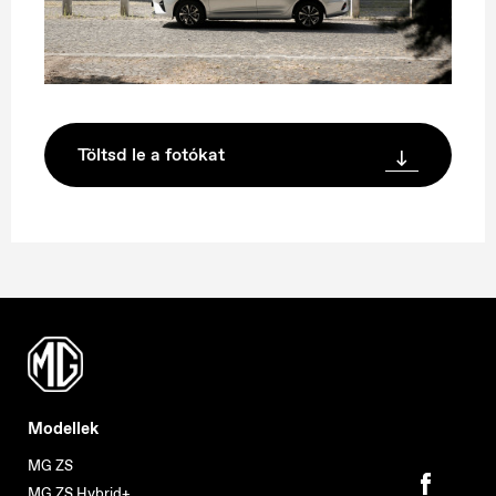
Töltsd le a fotókat
Modellek
MG ZS
MG ZS Hybrid+