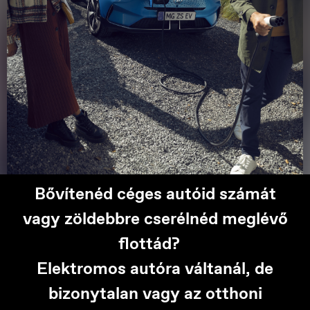
Bővítenéd céges autóid számát
vagy zöldebbre cserélnéd meglévő
flottád?
Elektromos autóra váltanál, de
bizonytalan vagy az otthoni