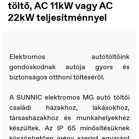
töltő, AC 11kW vagy AC
22kW teljesítménnyel
Elektromos autótöltőink
gondoskodnak autója gyors és
biztonságos otthoni töltéséről.
A SUNNIC elektromos MG autó töltői
családi házakhoz, lakásokhoz,
társasházakhoz és munkahelyekhez
készültek. Az IP 65 minősítésüknek
köszönhetően igény szerint egyaránt